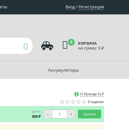
акты
Вход
/
Регистрация
0
КОРЗИНА
на сумму:
0
₽
Аккумуляторы
О бренде SLP
0 оценок
Цена
–
+
Купить
300 ₽