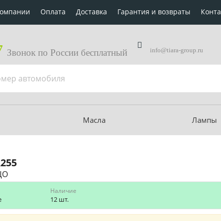
компании
Оплата
Доставка
Гарантия и возвраты
Конт
7
info@tiara-group.ru
Звонок по России бесплатный
Масла
Лампы
255
ЦО
Наличие
е
12 шт.