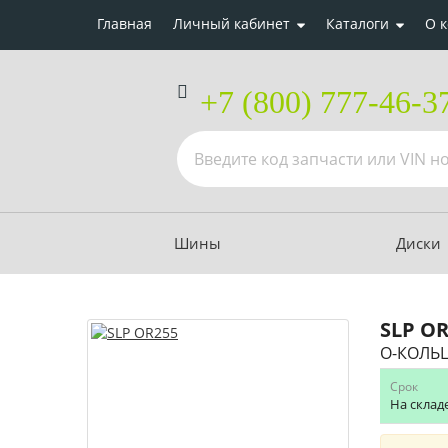
Главная
Личный кабинет
Каталоги
О 
+7 (800) 777-46-3
Шины
Диски
SLP
OR
О-КОЛЬ
Срок
На склад